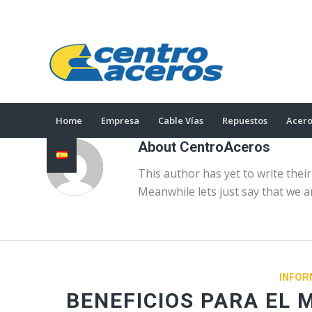
Home
Empresa
Cable Vías
Repuestos
Acero
About
CentroAceros
This author has yet to write their
Meanwhile lets just say that we 
INFOR
BENEFICIOS PARA EL 