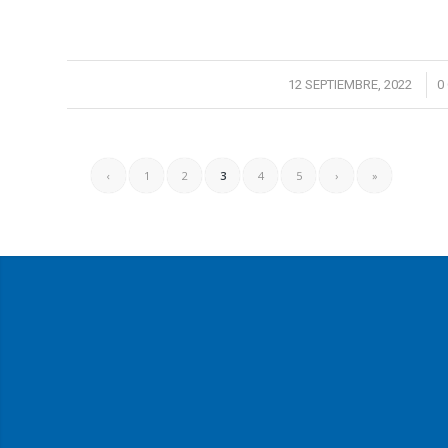
/
12 SEPTIEMBRE, 2022
0
‹
1
2
3
4
5
›
»