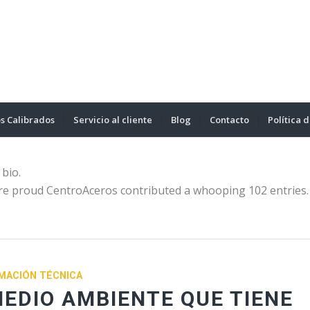
s Calibrados
Servicio al cliente
Blog
Contacto
Política 
 bio.
are proud
CentroAceros
contributed a whooping 102 entries.
MACIÓN TÉCNICA
MEDIO AMBIENTE QUE TIENE