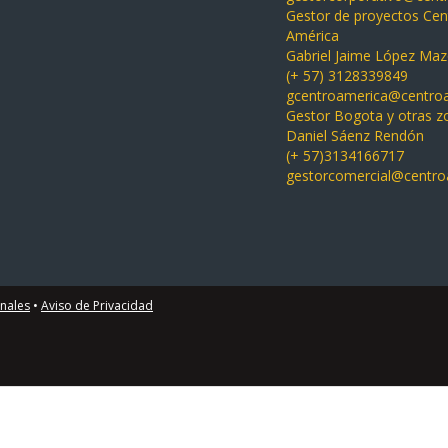
Gestor de proyectos Cen
América
Gabriel Jaime López Ma
(+ 57) 3128339849
gcentroamerica@centro
Gestor Bogota y otras z
Daniel Sáenz Rendón
(+ 57)3134166717
gestorcomercial@centr
onales
•
Aviso de Privacidad