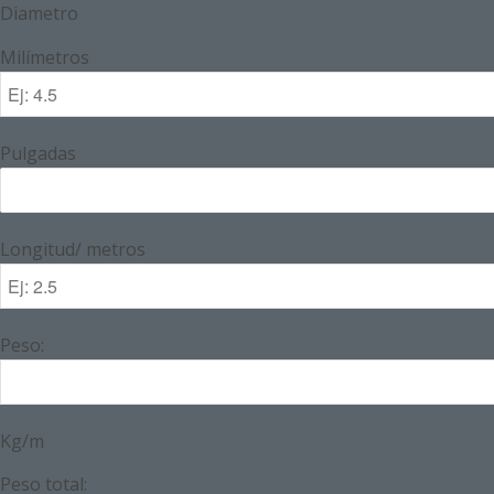
Diametro
Milímetros
Pulgadas
Longitud/ metros
Peso:
Kg/m
Peso total: