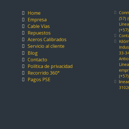
Home
Conm
(57) 
Empresa
Líne
Cable Vías
(+57
Repuestos
Cont
Aceros Calibrados
Kiló
Servicio al cliente
Indus
Blog
33-34
Antio
Contacto
Línea
Política de privacidad
empre
Recorrido 360°
(+57
Pagos PSE
line
3102