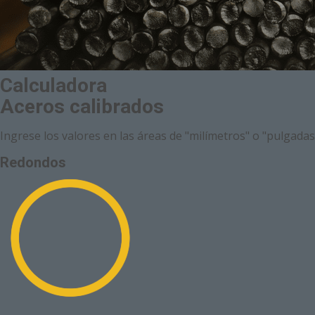
Calculadora
Aceros calibrados
Ingrese los valores en las áreas de "milímetros" o "pulgada
Redondos