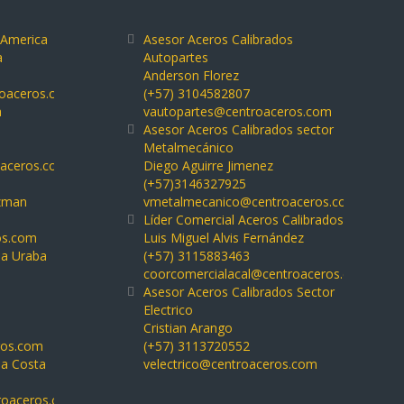
 America
Asesor Aceros Calibrados
a
Autopartes
Anderson Florez
roaceros.com
(+57) 3104582807
a
vautopartes@centroaceros.com
Asesor Aceros Calibrados sector
Metalmecánico
oaceros.com
Diego Aguirre Jimenez
(+57)3146327925
uzman
vmetalmecanico@centroaceros.com
Líder Comercial Aceros Calibrados
os.com
Luis Miguel Alvis Fernández
na Uraba
(+57) 3115883463
coorcomercialacal@centroaceros.com
Asesor Aceros Calibrados Sector
Electrico
Cristian Arango
ros.com
(+57) 3113720552
na Costa
velectrico@centroaceros.com
roaceros.com