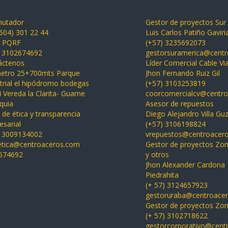
utador
Gestor de proyectos Sur
(604) 301 22 44
Luis Carlos Patiño Gaviri
a PQRF
(+57) 3235692073
) 3102674692
gestorsuramerica@cent
áctenos
Líder Comercial Cable Vi
Jhon Fernando Ruiz Gil
metro 25+700mts Parque
(+57) 3103253819
trial el hipódromo bodegas
coorcomercialcv@centr
 Vereda la Clarita- Guarne
Asesor de repuestos
quia
Diego Alejandro Villa G
 de ética y transparencia
(+57) 3106198824
sarial
vrepuestos@centroacer
) 3009134002
Gestor de proyectos Zo
aetica@centroaceros.com
y otros
674692
Jhon Alexander Cardona
Piedrahita
(+ 57) 3124657923
gestoruraba@centroace
Gestor de proyectos Zo
(+ 57) 3102718622
gestorcorporativo@cent