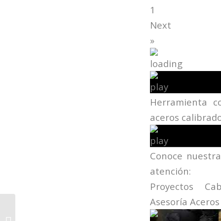
1
Next
»
Herramienta co
aceros calibrad
Conoce nuestra
atención: 
Proyectos Ca
Asesoría Aceros
Recursos Multimedia