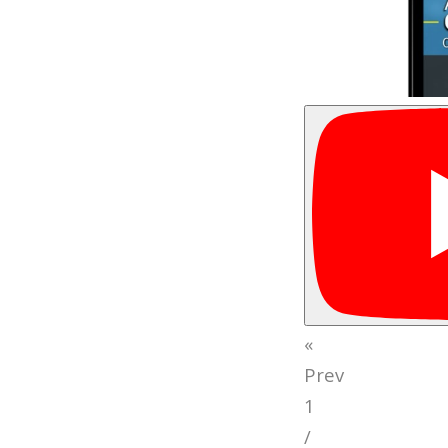
«
Prev
1
/