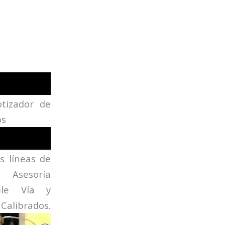
tizador de
os
s líneas de
Asesoría
ble Vía y
 Calibrados.