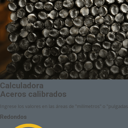
Calculadora
Aceros calibrados
Ingrese los valores en las áreas de "milímetros" o "pulgada
Redondos