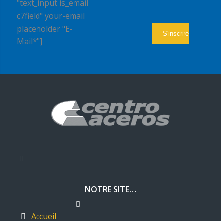
"text_input is_email
c7field" your-email
placeholder "E-
Mail*"]
NOTRE SITE…
Accueil