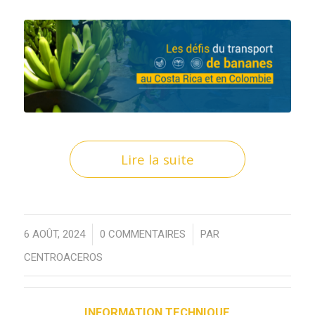
Lire la suite
/
/
6 AOÛT, 2024
0 COMMENTAIRES
PAR
CENTROACEROS
INFORMATION TECHNIQUE