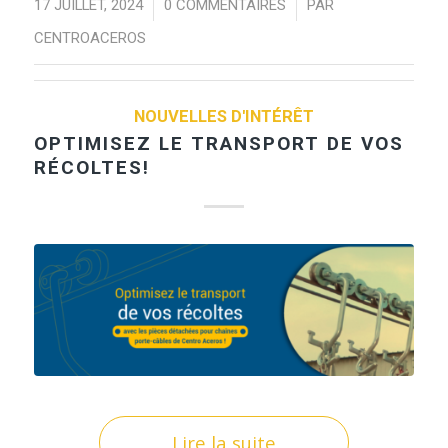
/
/
17 JUILLET, 2024
0 COMMENTAIRES
PAR
CENTROACEROS
NOUVELLES D'INTÉRÊT
OPTIMISEZ LE TRANSPORT DE VOS
RÉCOLTES!
Lire la suite