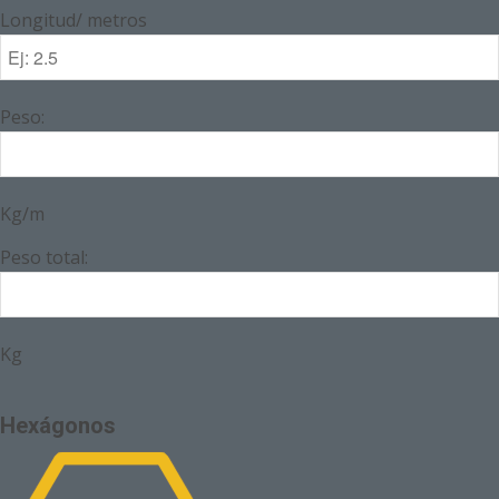
Longitud/ metros
Peso:
Kg/m
Peso total:
Kg
Hexágonos