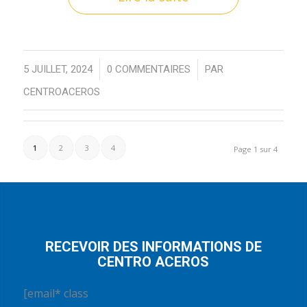
/
/
5 JUILLET, 2024
0 COMMENTAIRES
PAR
CENTROACEROS
1
2
3
4
Page 1 sur 4
RECEVOIR DES INFORMATIONS DE
CENTRO ACEROS
[email* class