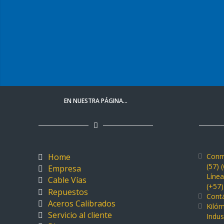
EN NUESTRA PÁGINA…
Home
Conm
(57) 
Empresa
Líne
Cable Vías
(+57
Repuestos
Cont
Aceros Calibrados
Kiló
Servicio al cliente
Indus