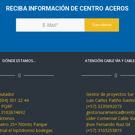
RECIBA INFORMACIÓN DE CENTRO ACEROS
DÓNDE ESTAMOS…
ATENCIÓN CABLE VÍA Y CABL
utador
Gestor de proyectos Sur
(604) 301 22 44
Luis Carlos Patiño Gaviri
a PQRF
(+57) 3235692073
) 3102674692
gestorsuramerica@cent
áctenos
Líder Comercial Cable Vi
Jhon Fernando Ruiz Gil
metro 25+700mts Parque
(+57) 3103253819
trial el hipódromo bodegas