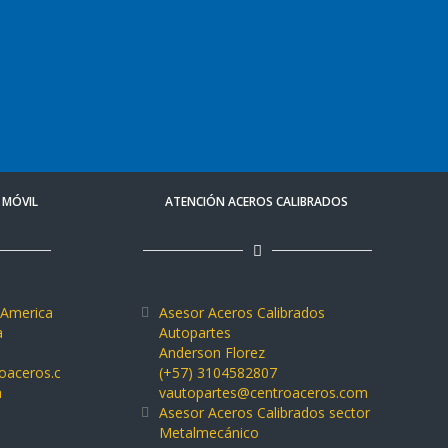
E MÓVIL
ATENCIÓN ACEROS CALIBRADOS
 America
Asesor Aceros Calibrados
a
Autopartes
Anderson Florez
roaceros.com
(+57) 3104582807
a
vautopartes@centroaceros.com
Asesor Aceros Calibrados sector
Metalmecánico