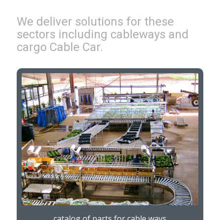
We deliver solutions for these
sectors including cableways and
cargo Cable Car.
catalog of parts for cable ways