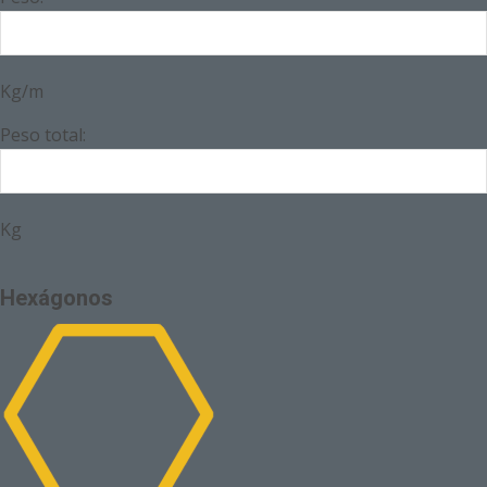
Kg/m
Peso total:
Kg
Hexágonos