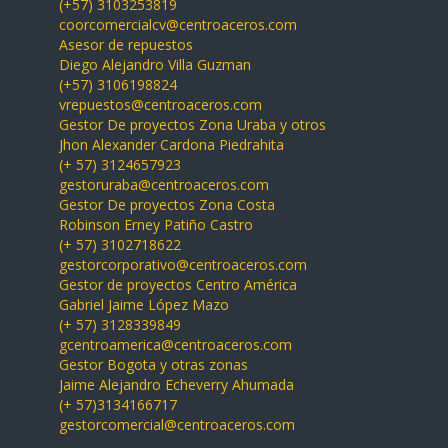
(+57) 3103253819
coorcomercialcv@centroaceros.com
Asesor de repuestos
Diego Alejandro Villa Guzman
(+57) 3106198824
vrepuestos@centroaceros.com
Gestor De proyectos Zona Uraba y otros
Jhon Alexander Cardona Piedrahita
(+ 57) 3124657923
gestoruraba@centroaceros.com
Gestor De proyectos Zona Costa
Robinson Erney Patiño Castro
(+ 57) 3102718622
gestorcorporativo@centroaceros.com
Gestor de proyectos Centro América
Gabriel Jaime López Mazo
(+ 57) 3128339849
gcentroamerica@centroaceros.com
Gestor Bogota y otras zonas
Jaime Alejandro Echeverry Ahumada
(+ 57)3134166717
gestorcomercial@centroaceros.com